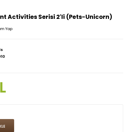
nt Activities Serisi 2'li (Pets-Unicorn)
um Yap
ds
10
L