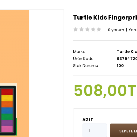
Turtle Kids Fingerpri
0 yorum
|
Yor
Marka:
Turtle Ki
Ürün Kodu:
93794720
Stok Durumu:
100
508,00T
ADET