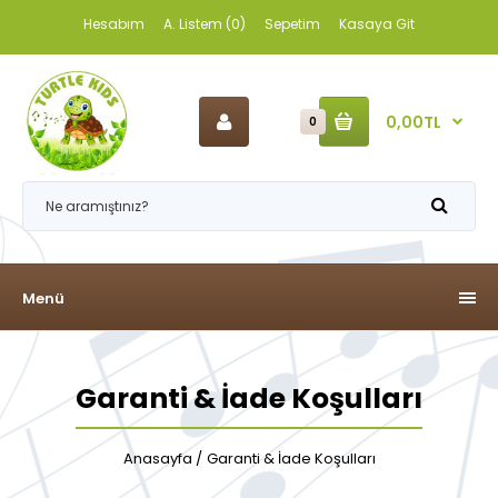
Hesabım
A. Listem (0)
Sepetim
Kasaya Git
0,00TL
0
Menü
Garanti & İade Koşulları
Anasayfa
Garanti & İade Koşulları