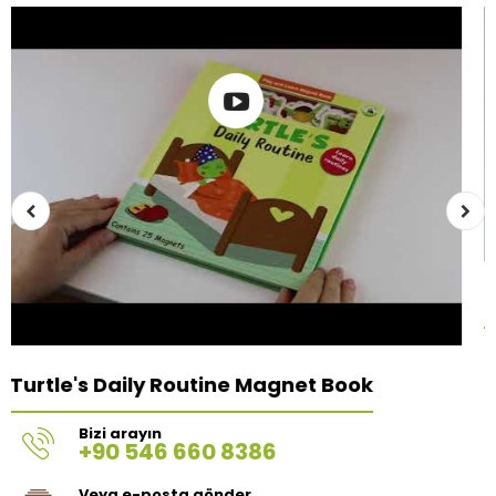
Turtle's Birthday P
tine Magnet Book
Bizi arayın
+90 546 660 8386
Veya e-posta gönder